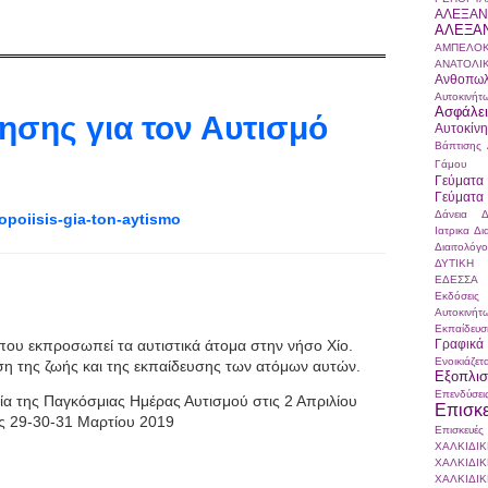
ΑΛΕΞΑΝ
ΑΛΕΞΑ
ΑΜΠΕΛΟ
ΑΝΑΤΟΛΙ
Ανθοπωλ
Αυτοκινήτ
Ασφάλει
ησης για τον Αυτισμό
Αυτοκί
Βάπτισης 
Γάμου Α
Γεύματα
Γεύματα
Δάνεια
Δ
topoiisis-gia-ton-aytismo
Ιατρικα
Δι
Διαιτολόγ
ΔΥΤΙΚΗ
ΕΔΕΣΣΑ
Εκδόσεις
Αυτοκινήτ
Εκπαίδευ
Γραφικά
α που εκπροσωπεί τα αυτιστικά άτομα στην νήσο Χίο.
Ενοικιάζετα
ωση της ζωής και της εκπαίδευσης των ατόμων αυτών.
Εξοπλ
Επενδύσει
ρία της Παγκόσμιας Ημέρας Αυτισμού στις 2 Απριλίου
Επισκ
ς 29-30-31 Μαρτίου 2019
Επισκευέ
ΧΑΛΚΙΔΙΚ
ΧΑΛΚΙΔΙΚ
ΧΑΛΚΙΔΙΚ