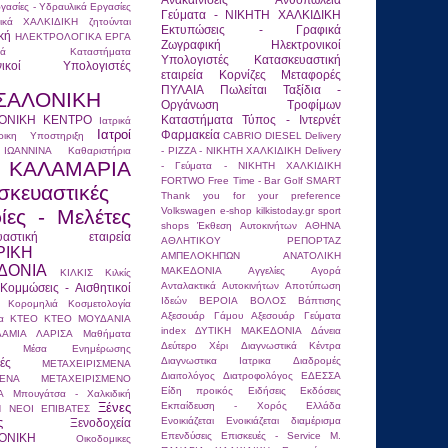
γασίες - Υδραυλικά
Εργασίες
Γεύματα - ΝΙΚΗΤΗ ΧΑΛΚΙΔΙΚΗ
ικά ΧΑΛΚΙΔΙΚΗ
ζητούνται
Εκτυπώσεις - Γραφικά
κή
ΗΛΕΚΤΡΟΛΟΓΙΚΑ ΕΡΓΑ
Ζωγραφική
Ηλεκτρονικοί
ονικά Καταστήματα
Υπολογιστές
Κατασκευαστική
ονικοί Υπολογιστές
εταιρεία
Κορνίζες
Μεταφορές
ΠΥΛΑΙΑ
Πωλείται
Ταξίδια -
ΣΑΛΟΝΙΚΗ
Οργάνωση
Τροφίμων
ΟΝΙΚΗ ΚΕΝΤΡΟ
Καταστήματα
Τύπος - Ιντερνέτ
Ιατρικά
Ιατροί
Φαρμακεία
τρικη Υποστηριξη
CABRIO
DIESEL
Delivery
ΙΩΑΝΝΙΝΑ
Καθαριστήρια
- PIZZA - ΝΙΚΗΤΗ ΧΑΛΚΙΔΙΚΗ
Delivery
ΚΑΛΑΜΑΡΙΑ
- Γεύματα - ΝΙΚΗΤΗ ΧΑΛΚΙΔΙΚΗ
FORTWO
Free Time - Bar
Golf
SMART
σκευαστικές
Thank you for your preference
ρίες - Μελέτες
Volkswagen
e-shop
kilkistoday.gr
sport
shops
Έκθεση Αυτοκινήτων
ΑΘΗΝΑ
ευαστική εταιρεία
ΑΘΛΗΤΙΚΟΥ ΡΕΠΟΡΤΑΖ
ΡΙΚΗ
ΑΜΠΕΛΟΚΗΠΩΝ
ΑΝΑΤΟΛΙΚΗ
ΔΟΝΙΑ
ΜΑΚΕΔΟΝΙΑ
Αγγελίες
Αγορά
ΚΙΛΚΙΣ
Κιλκίς
Ανταλακτικά Αυτοκινήτων
Αποτύπωση
Κομμώσεις - Αισθητικοί
Ιδεών
ΒΕΡΟΙΑ
ΒΟΛΟΣ
Βάπτισης
Κορομηλιά
Κοσμετολογία
Αξεσουάρ
Γάμου Αξεσουάρ
Γεύματα
α
ΚΤΕΟ
ΚΤΕΟ ΜΟΥΔΑΝΙΑ
index
ΔΥΤΙΚΗ ΜΑΚΕΔΟΝΙΑ
Δάνεια
ΛΑΜΙΑ
ΛΑΡΙΣΑ
Μαθήματα
Δεύτερο Χέρι
Διαγνωστικά Κέντρα
Μέσα Ενημέρωσης
Διαγνωστικα Ιατρικα
Διαδρομές
ές
ΜΕΤΑΧΕΙΡΙΣΜΕΝΑ
Διαιτολόγος
Διατροφολόγος
ΕΔΕΣΣΑ
ΜΕΝΑ
ΜΕΤΑΧΕΙΡΙΣΜΕΝΟ
Είδη προικός
Ειδήσεις
Εκδόσεις
Α
Μπουγάτσα - Χαλκιδική
Ξένες
Εκπαίδευση - Χορός
Ελλάδα
Η
ΝΕΟΙ ΕΠΙΒΑΤΕΣ
ς
Ενοικιάζεται
Ενοικιάζεται διαμέρισμα
Ξενοδοχεία
Επενδύσεις
Επισκευές - Service Μ.
ΟΝΙΚΗ
Οικοδομικες