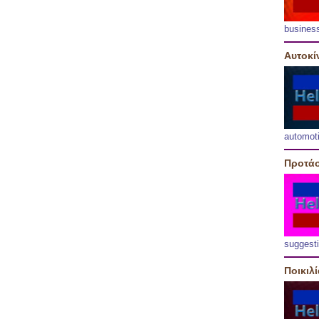
busines
Αυτοκί
automot
Προτάσ
suggest
Ποικιλ