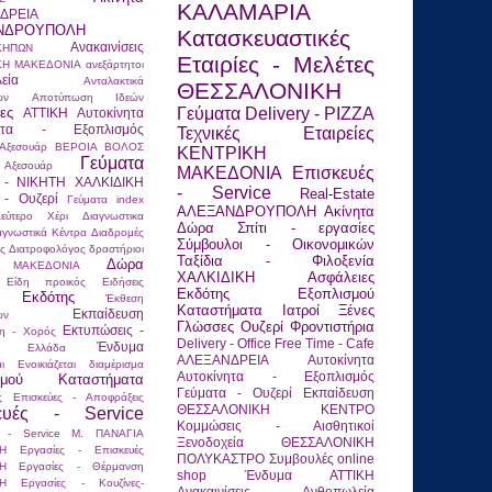
ΚΑΛΑΜΑΡΙΑ
ΔΡΕΙΑ
ΝΔΡΟΥΠΟΛΗ
Κατασκευαστικές
Ανακαινίσεις
ΚΗΠΩΝ
Εταιρίες - Μελέτες
ΚΗ ΜΑΚΕΔΟΝΙΑ
ανεξάρτητοι
εία
Ανταλακτικά
ΘΕΣΣΑΛΟΝΙΚΗ
ων
Αποτύπωση Ιδεών
ες
Γεύματα
Delivery - PIZZA
ΑΤΤΙΚΗ
Αυτοκίνητα
νητα - Εξοπλισμός
Τεχνικές Εταιρείες
Αξεσουάρ
ΒΕΡΟΙΑ
ΒΟΛΟΣ
ΚΕΝΤΡΙΚΗ
Γεύματα
ξεσουάρ
ΜΑΚΕΔΟΝΙΑ
Επισκευές
 - ΝΙΚΗΤΗ ΧΑΛΚΙΔΙΚΗ
- Service
Real-Estate
 - Ουζερί
Γεύματα index
ΑΛΕΞΑΝΔΡΟΥΠΟΛΗ
Ακίνητα
εύτερο Χέρι
Διαγνωστικα
Δώρα
Σπίτι - εργασίες
αγνωστικά Κέντρα
Διαδρομές
Σύμβουλοι - Οικονομικών
ος
Διατροφολόγος
δραστήριοι
Ταξίδια - Φιλοξενία
Δώρα
 ΜΑΚΕΔΟΝΙΑ
ΧΑΛΚΙΔΙΚΗ
Ασφάλειες
Είδη προικός
Ειδήσεις
Εκδότης
Εξοπλισμού
Εκδότης
Έκθεση
Καταστήματα
Ιατροί
Ξένες
Εκπαίδευση
ων
Γλώσσες
Ουζερί
Φροντιστήρια
Εκτυπώσεις -
ση - Χορός
Delivery - Office
Free Time - Cafe
Ένδυμα
Ελλάδα
ΑΛΕΞΑΝΔΡΕΙΑ
Αυτοκίνητα
ι
Ενοικιάζεται διαμέρισμα
Αυτοκίνητα - Εξοπλισμός
ισμού Καταστήματα
Γεύματα - Ουζερί
Εκπαίδευση
ς
Επισκεύες - Αποφράξεις
ΘΕΣΣΑΛΟΝΙΚΗ ΚΕΝΤΡΟ
ευές - Service
Κομμώσεις - Αισθητικοί
ς - Service Μ. ΠΑΝΑΓΙΑ
Ξενοδοχεία ΘΕΣΣΑΛΟΝΙΚΗ
Η
Εργασίες - Επισκευές
ΠΟΛΥΚΑΣΤΡΟ
Συμβουλές
online
Η
Εργασίες - Θέρμανση
shop
Ένδυμα
ΑΤΤΙΚΗ
Η
Εργασίες - Κουζίνες-
Ανακαινίσεις
Ανθοπωλεία