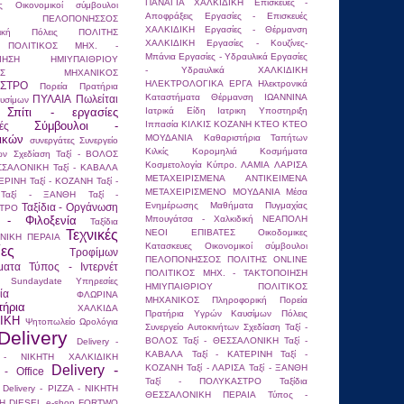
ΠΑΝΑΓΙΑ ΧΑΛΚΙΔΙΚΗ
Επισκεύες -
ς
Οικονομικοί σύμβουλοι
Αποφράξεις
Εργασίες - Επισκευές
ΠΕΛΟΠΟΝΗΣΣΟΣ
ΧΑΛΚΙΔΙΚΗ
Εργασίες - Θέρμανση
ική
Πόλεις
ΠΟΛΙΤΗΣ
ΧΑΛΚΙΔΙΚΗ
Εργασίες - Κουζίνες-
ΠΟΛΙΤΙΚΟΣ ΜΗΧ. -
Μπάνια
Εργασίες - Υδραυλικά
Εργασίες
ΟΙΗΣΗ ΗΜΙΥΠΑΙΘΡΙΟΥ
- Υδραυλικά ΧΑΛΚΙΔΙΚΗ
ΙΚΟΣ ΜΗΧΑΝΙΚΟΣ
ΗΛΕΚΤΡΟΛΟΓΙΚΑ ΕΡΓΑ
Ηλεκτρονικά
ΣΤΡΟ
Πορεία
Πρατήρια
Καταστήματα
Θέρμανση
ΙΩΑΝΝΙΝΑ
ΠΥΛΑΙΑ
Πωλείται
υσίμων
Σπίτι - εργασίες
Ιατρικά Είδη
Ιατρικη Υποστηριξη
Σύμβουλοι -
Ιππασία
ΚΙΛΚΙΣ
ΚΟΖΑΝΗ
ΚΤΕΟ
ΚΤΕΟ
ές
ικών
ΜΟΥΔΑΝΙΑ
Καθαριστήρια Ταπήτων
συνεργάτες
Συνεργείο
Κιλκίς
Κορομηλιά
Κοσμήματα
ων
Σχεδίαση
Ταξί - ΒΟΛΟΣ
Κοσμετολογία
Κύπρο.
ΛΑΜΙΑ
ΛΑΡΙΣΑ
ΕΣΣΑΛΟΝΙΚΗ
Ταξί - ΚΑΒΑΛΑ
ΜΕΤΑΧΕΙΡΙΣΜΕΝΑ ΑΝΤΙΚΕΙΜΕΝΑ
ΤΕΡΙΝΗ
Ταξί - ΚΟΖΑΝΗ
Ταξί -
ΜΕΤΑΧΕΙΡΙΣΜΕΝΟ
ΜΟΥΔΑΝΙΑ
Μέσα
Ταξί - ΞΑΝΘΗ
Ταξί -
Ενημέρωσης
Μαθήματα Πυγμαχίας
Ταξίδια - Οργάνωση
ΤΡΟ
α - Φιλοξενία
Μπουγάτσα - Χαλκιδική
ΝΕΑΠΟΛΗ
Ταξίδια
Τεχνικές
ΝΕΟΙ ΕΠΙΒΑΤΕΣ
Οικοδομικες
ΝΙΚΗ ΠΕΡΑΙΑ
Κατασκευες
Οικονομικοί σύμβουλοι
ίες
Τροφίμων
ΠΕΛΟΠΟΝΗΣΣΟΣ
ΠΟΛΙΤΗΣ ONLINE
ματα
Τύπος - Ιντερνέτ
ΠΟΛΙΤΙΚΟΣ ΜΗΧ. - ΤΑΚΤΟΠΟΙΗΣΗ
 Sundaydate
Υπηρεσίες
ΗΜΙΥΠΑΙΘΡΙΟΥ
ΠΟΛΙΤΙΚΟΣ
ία
ΦΛΩΡΙΝΑ
ΜΗΧΑΝΙΚΟΣ
Πληροφορική
Πορεία
τήρια
ΧΑΛΚΙΔΑ
Πρατήρια Υγρών Καυσίμων
Πόλεις
ΙΚΗ
Ψητοπωλείο
Ωρολόγια
Συνεργείο Αυτοκινήτων
Σχεδίαση
Ταξί -
Delivery
ΒΟΛΟΣ
Ταξί - ΘΕΣΣΑΛΟΝΙΚΗ
Ταξί -
Delivery -
ΚΑΒΑΛΑ
Ταξί - ΚΑΤΕΡΙΝΗ
Ταξί -
 - ΝΙΚΗΤΗ ΧΑΛΚΙΔΙΚΗ
Delivery -
ΚΟΖΑΝΗ
Ταξί - ΛΑΡΙΣΑ
Ταξί - ΞΑΝΘΗ
 - Office
Ταξί - ΠΟΛΥΚΑΣΤΡΟ
Ταξίδια
Delivery - PIZZA - ΝΙΚΗΤΗ
ΘΕΣΣΑΛΟΝΙΚΗ ΠΕΡΑΙΑ
Τύπος -
Η
DIESEL
e-shop
FORTWO