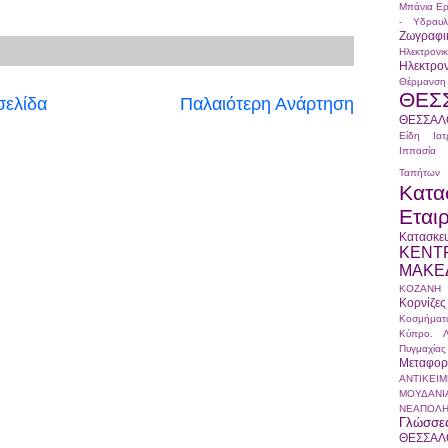
Μπάνια
Ερ
- Υδραυλ
Ζωγραφι
Ηλεκτρ
Ηλεκτρ
Θέρμανση
ΘΕΣ
σελίδα
Παλαιότερη Ανάρτηση
ΘΕΣΣΑΛ
Είδη
Ια
Ιππασία
Ταπήτων
Κατα
Εται
Κατασκ
ΚΕΝΤ
ΜΑΚΕ
ΚΟΖΑΝΗ
Κορνίζες
Κοσμήματ
Κύπρο.
Πυγμαχίας
Μεταφορ
ΑΝΤΙΚΕΙ
ΜΟΥΔΑΝΙ
ΝΕΑΠΟΛ
Γλώσσε
ΘΕΣΣΑΛ