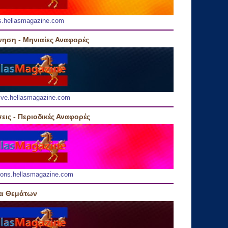
s.hellasmagazine.com
νηση - Μηνιαίες Αναφορές
ive.hellasmagazine.com
εις - Περιοδικές Αναφορές
ions.hellasmagazine.com
ία Θεμάτων