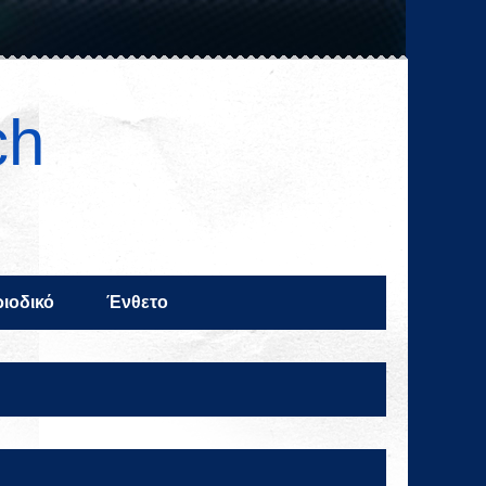
ch
ιοδικό
Ένθετο