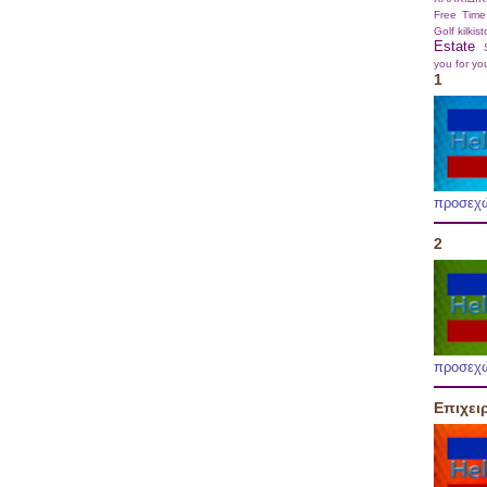
Free Time
Golf
kilkis
Estate
you for yo
1
προσεχ
2
προσεχ
Επιχει