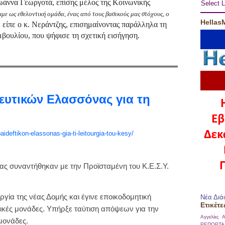
Ιωάννα Γεωργοτά, επίσης μέλος της Κοινωνικής
Select 
αμε ως εθελοντική ομάδα, ένας από τους βασικούς μας στόχους, ο
Hellas
είπε ο κ. Νεράντζης, επισημαίνοντας παράλληλα τη
»
μβουλίου, που ψήφισε τη σχετική εισήγηση.
υτικών Ελασσόνας για τη
ideftikon-elassonas-gia-ti-leitourgia-tou-kesy/
ς συναντήθηκαν με την Προϊσταμένη του Κ.Ε.Σ.Υ.
γία της νέας Δομής και έγινε εποικοδομητική
Νέα Διά
Ετικέτε
ολικές μονάδες. Υπήρξε ταύτιση απόψεων για την
Αγγελίες
Α
 μονάδες.
ΡΕΠΟΡΤΑ