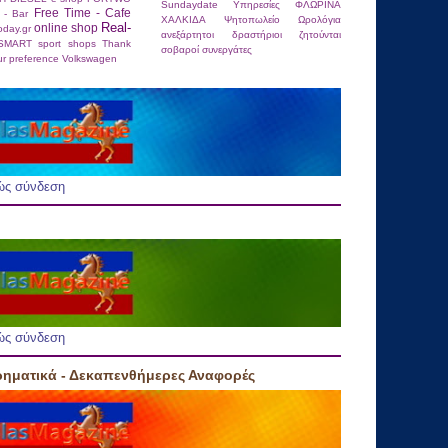
Sundaydate
Υπηρεσίες
ΦΛΩΡΙΝΑ
Free Time - Cafe
 - Bar
ΧΑΛΚΙΔΑ
Ψητοπωλείο
Ωρολόγια
Real-
online shop
today.gr
ανεξάρτητοι
δραστήριοι
ζητούνται
SMART
sport shops
Thank
σοβαροί
συνεργάτες
ur preference
Volkswagen
ώς σύνδεση
ώς σύνδεση
ρηματικά - Δεκαπενθήμερες Αναφορές