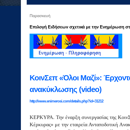
Παρασκευή
Επιλογή Ειδήσεων σχετικά με την Ενημέρωση στ
ΚοινΣεπ «Όλοι Μαζί»: Έρχοντα
ανακύκλωσης (video)
http://www.enimerosi.com/details.php?id=31212
ΚΕΡΚΥΡΑ. Την έναρξη συνεργασίας της ΚοινΣε
Κέρκυρας» με την εταιρεία Ανταποδοτική Aνα