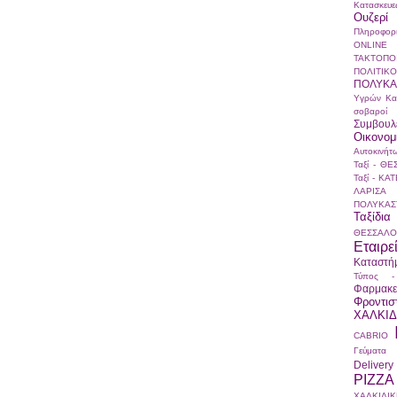
Κατασκευε
Ουζερί
Πληροφορ
ONLINE
ΤΑΚΤΟΠ
ΠΟΛΙΤ
ΠΟΛΥΚΑ
Υγρών Κα
σοβαροί
Συμβουλ
Οικονομ
Αυτοκινήτ
Ταξί - Θ
Ταξί - ΚΑ
ΛΑΡΙΣΑ
ΠΟΛΥΚΑΣ
Ταξίδι
ΘΕΣΣΑΛΟ
Εταιρε
Καταστή
Τύπος -
Φαρμακε
Φροντισ
ΧΑΛΚΙΔ
CABRIO
Γεύματα
Delivery
PIZZA
ΧΑΛΚΙΔΙΚ