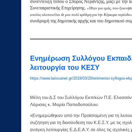
συνέντευξη τύπου ο Σπύρος Νεράντζης, μαζί με την 
Συνεταιριστικής Επιχείρησης.
«Ήταν για εμάς, που ξεκινήσ
οποίος υλοποιείται σε μια πολύ κρίσιμη για την Κέρκυρα περίοδο
συνδρομή της δημοτικής αρχής και του δημοτικού συ
Ενημέρωση Συλλόγου Εκπαιδε
λειτουργία του ΚΕΣΥ
https://www.larissanet.gr/2019/03/20/enimerosi-syllogou-ekpa
Μέλη του Δ.Σ του Συλλόγου Εκπ/κών Π.Ε. Ελασσόνα
Λάρισας κ. Μαρία Παπαδοπούλου:
«Ενημερώθηκαν από την Προϊσταμένη για τη λειτουρ
συζήτηση για τη διασύνδεση του Κ.Ε.Σ.Υ. με τις σχ
ανάγκη λειτουργίας Ε.Δ.Ε.Α.Υ. σε όλες τις σχολικές