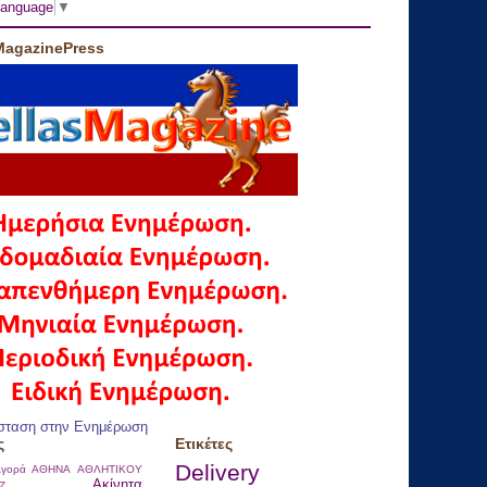
Language
▼
MagazinePress
σταση στην Ενημέρωση
ς
Ετικέτες
Delivery
γορά
ΑΘΗΝΑ
ΑΘΛΗΤΙΚΟΥ
Ακίνητα
Ζ