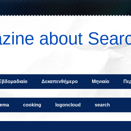
zine about Sear
Εβδομαδιαίο
Δεκαπενθήμερο
Μηνιαίο
Περ
nema
cooking
logoncloud
search